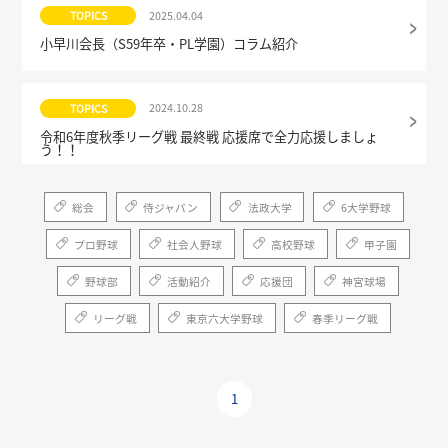
2025.04.04
TOPICS
小早川会長（S59年卒・PL学園）コラム紹介
2024.10.28
TOPICS
令和6年度秋季リーグ戦 最終戦 応援席で全力応援しましょ
う！！
総会
侍ジャパン
法政大学
6大学野球
プロ野球
社会人野球
高校野球
甲子園
野球部
活動紹介
応援団
神宮球場
リーグ戦
東京六大学野球
春季リーグ戦
1