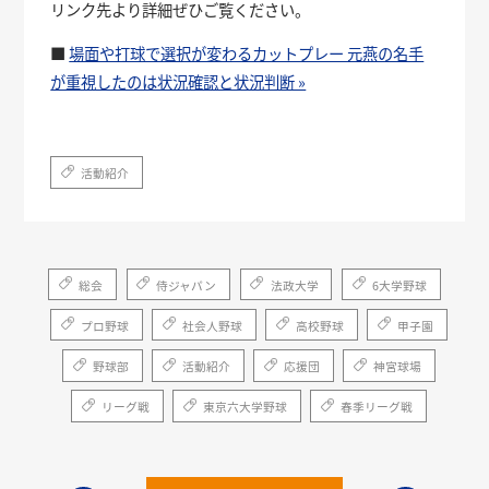
リンク先より詳細ぜひご覧ください。
■
場面や打球で選択が変わるカットプレー 元燕の名手
が重視したのは状況確認と状況判断 »
活動紹介
総会
侍ジャパン
法政大学
6大学野球
プロ野球
社会人野球
高校野球
甲子園
野球部
活動紹介
応援団
神宮球場
リーグ戦
東京六大学野球
春季リーグ戦