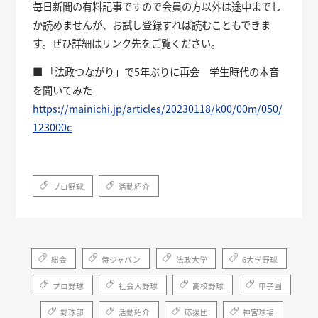
毎日新聞の有料記事ですので会員の方以外は途中までし
か読めませんが、お試し登録すれば読むこともできま
す。ぜひ詳細はリンク先をご覧ください。
■ 「法政つながり」で5年ぶりに再会 学生時代の本音
を聞いてみた
https://mainichi.jp/articles/20230118/k00/00m/050/
123000c
プロ野球
活動紹介
総会
侍ジャパン
法政大学
6大学野球
プロ野球
社会人野球
高校野球
甲子園
野球部
活動紹介
応援団
神宮球場