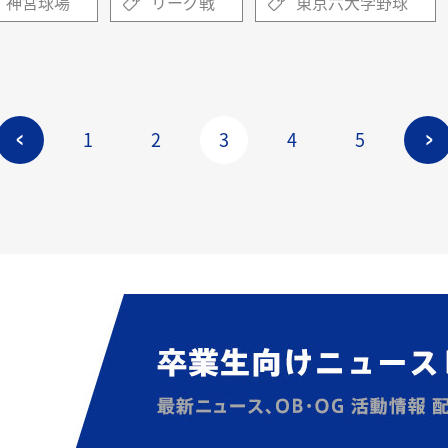
神宮球場
リーグ戦
東京六大学野球
1
2
3
4
5