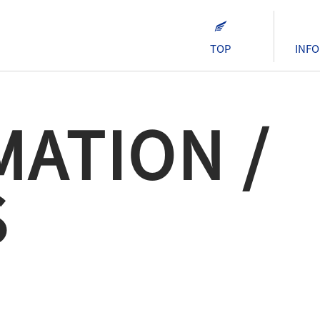
TOP
INFO
MATION /
S